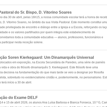
Pastoral do Sr. Bispo, D. Vitorino Soares
o dia 30 de abril, pelas 16h15, a nossa comunidade escolar terá a honra de rece
po, D. Vitorino Soares, no âmbito da sua Visita Pastoral. Este momento constitui um
ade privilegiada de encontro e diálogo entre a Igreja e a Escola, reforçando os laç
idade e os valores partilhados por quem integra este estabelecimento de
onvidamos toda a comunidade educativa — alunos, professores, funcionários e
participar nesta receção solene.
ção Soren Kierkegaard: Um Dinamarquês Universal
olocados em exposição, na Escola Secundária de Paredes, uma série de painéis
à vida e obra do filósofo dinamarquês S. Kierkegaard. Este filósofo teve uma
ia decisiva na fundamentação do que mais tarde se veio a designar por filosofia
alista, sobretudo no existencialismo cristão e, posteriormente, no personalismo.
Est
terá início a 30 de abril
.
ação do Exame DELF
14 e 15 de abril 2026, os alunos Ana Luísa Barbosa e Bianca Fonseca, 10.º G, Cam