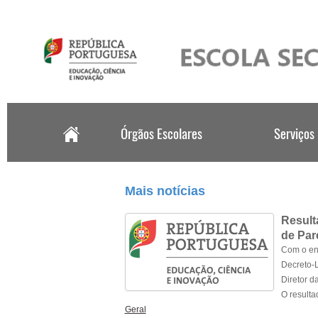
.
Mais notícias
Result
de Par
Com o enq
Decreto-L
Diretor d
O resulta
Geral