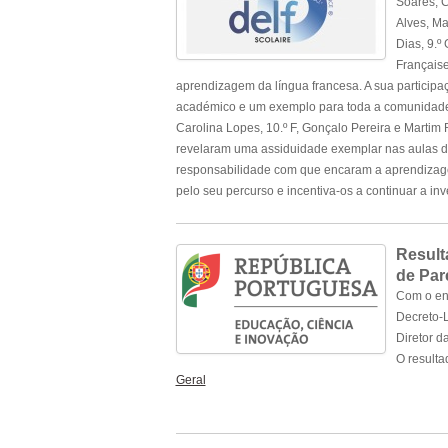
Soares, C
Alves, Ma
Dias, 9.º
Française
aprendizagem da língua francesa. A sua participa
académico e um exemplo para toda a comunidade e
Carolina Lopes, 10.º F, Gonçalo Pereira e Martim
revelaram uma assiduidade exemplar nas aulas d
responsabilidade com que encaram a aprendizagem
pelo seu percurso e incentiva-os a continuar a i
.
Result
de Par
Com o enq
Decreto-L
Diretor d
O resulta
Geral