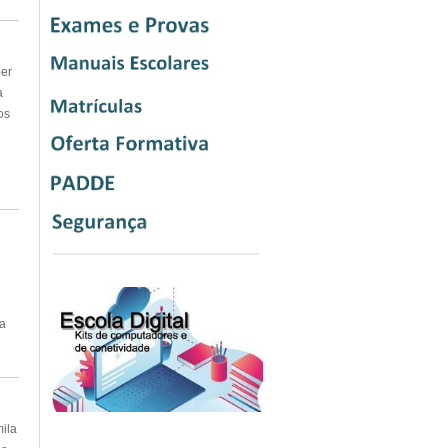
ber
a
os
a
ila