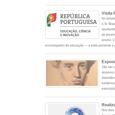
Visita 
No próxim
o Sr. Bis
oportunid
de proxim
ensino. C
encarregados de educação — a estar presente e a 
.
Exposi
Vão ser c
alusivos 
importânc
existenci
exposição 
.
Realiz
Nos dias 