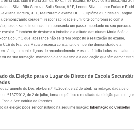
arolina Machado e Núria Santos, 9.º C; Inês Teixeira, 9.º D; Alice Barbosa, Ana Sof
dalena Silva, Rita Garcez e Sofia Sousa, 9.º F; Leonor Silva, Leonor Farias e Rodr
 G e Aliana Moreira, 9.º E, realizaram o exame DELF (
Diplôme d’Études en Langue
),
demonstrando coragem, responsabilidade e um forte compromisso com a
ção, neste exame internacional, representa um passo importante no seu percurso
scolar. É também de destacar o trabalho e a atitude das alunas Maria Sofia e
 Rocha do 8.º G que, apesar de não se terem proposto à realização do exame,
o CLE de Francês. A sua presença constante, o empenho demonstrado e a
 são igualmente dignos de reconhecimento. A escola felicita todos estes alunos
nvestir na sua formação, mantendo o entusiasmo e a dedicação que têm demonstrad
ado da Eleição para o Lugar de Diretor da Escola Secundár
edes
uadramento do Decreto-Lei n.º 75/2008, de 22 de abril, na redação dada pelo
ei n.º 137/2012, de 2 de julho, torna-se público o resultado da eleição para o luga
a Escola Secundária de Paredes.
do da eleição pode ser consultado na seguinte ligação:
Informação do Conselho