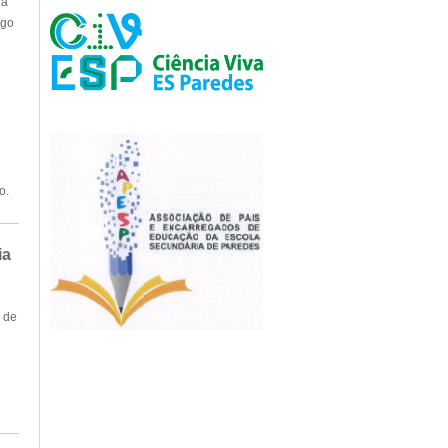
ia
igo
o.
ia
r de