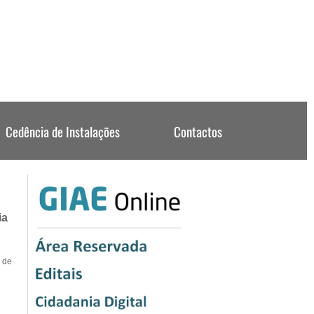
ia
r de