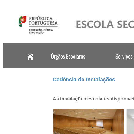
.
Cedência de Instalações
As instalações escolares disponíve