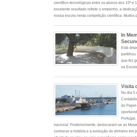
científico-tecnológicas entre os alunos dos 10º e
excelente resultado reflete o empenho, a dedicaç
nossa escola nesta competição científica. Muitos
In Mem
Secund
Está disp
partilhou
que fez g
na Escol
Visita
No dia 5 
Contabili
do Papel-
oportunid
Portugal,
nacional. Posteriormente, deslocaram-se ao Mus
conhecer a história e a evolução do dinheiro em