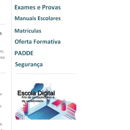
a
ro,
esa
eu
e
A