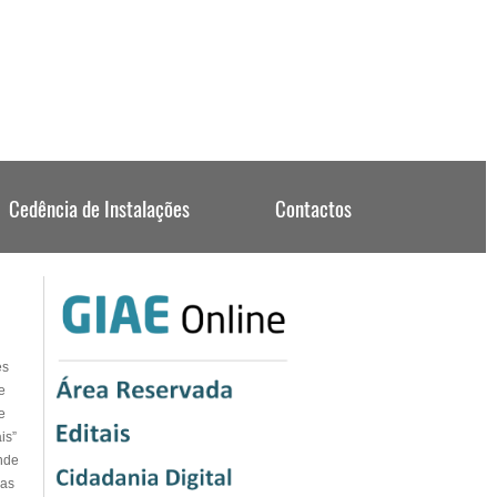
es
e
e
is”
nde
ras