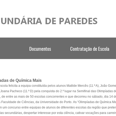
adas de Química Mais
scola felicita a equipa constituída pelos alunos Matilde Mercês (11.º A), João Gom
e Joana Pacheco (11.º D) pela conquista do 2.º lugar na Semifinal das Olimpíadas d
 de entre as mais de 50 escolas concorrentes e que decorreu no sábado, dia 14 d
 Faculdade de Ciências, da Universidade do Porto.
As “Olimpíadas de Química Ma
m um concurso entre equipas de alunos de diferentes escolas da região que prete
s secundárias, despertar interesse por esta ciência, cativar vocações para carrei