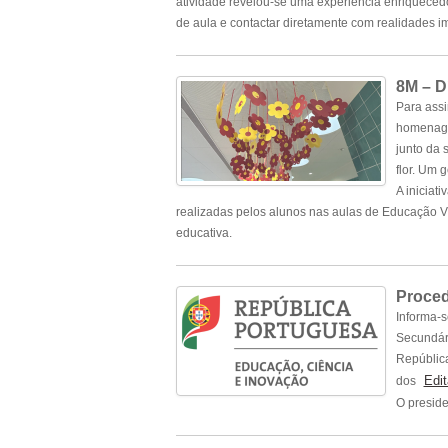
atividade revelou-se uma experiência enriqueced
de aula e contactar diretamente com realidades 
8M – D
Para assi
homenagem
junto da 
flor. Um 
A iniciat
realizadas pelos alunos nas aulas de Educação 
educativa.
Proced
Informa-s
Secundári
República
Edit
dos
O preside