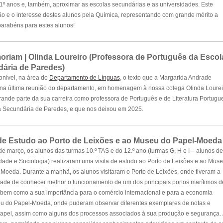
 11º anos e, também, aproximar as escolas secundárias e as universidades. Este
ão e o interesse destes alunos pela Química, representando com grande mérito a
 parabéns para estes alunos!
oriam | Olinda Loureiro (Professora de Português da Escol
ária de Paredes)
onível, na área do
Departamento de Línguas
, o texto que a Margarida Andrade
 na última reunião do departamento, em homenagem à nossa colega Olinda Lourei
rande parte da sua carreira como professora de Português e de Literatura Portugu
a Secundária de Paredes, e que nos deixou em 2025.
 de Estudo ao Porto de Leixões e ao Museu do Papel-Moeda
de março, os alunos das turmas 10.º TAS e do 12.º ano (turmas G, H e I – alunos de
dade e Sociologia) realizaram uma visita de estudo ao Porto de Leixões e ao Mus
Moeda. Durante a manhã, os alunos visitaram o Porto de Leixões, onde tiveram a
ade de conhecer melhor o funcionamento de um dos principais portos marítimos d
 bem como a sua importância para o comércio internacional e para a economia
eu do Papel-Moeda, onde puderam observar diferentes exemplares de notas e
 papel, assim como alguns dos processos associados à sua produção e segurança. 