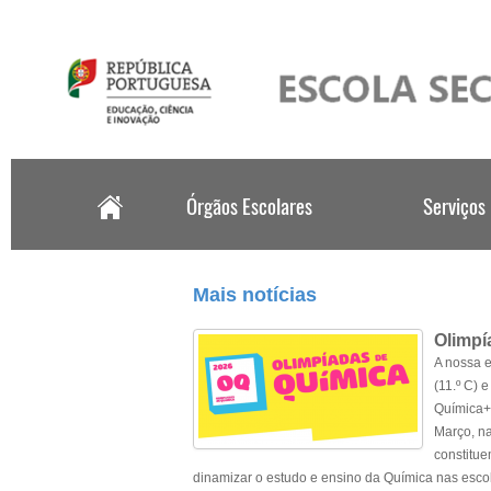
.
Mais notícias
Olimpí
A nossa e
(11.º C) 
Química+,
Março, na
constitue
dinamizar o estudo e ensino da Química nas escola