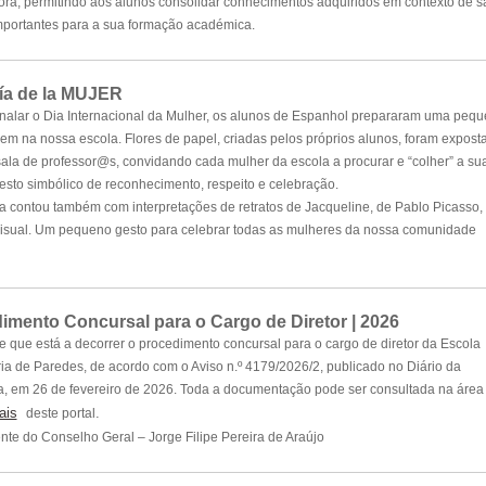
ora, permitindo aos alunos consolidar conhecimentos adquiridos em contexto de s
importantes para a sua formação académica.
ía de la MUJER
nalar o Dia Internacional da Mulher, os alunos de Espanhol prepararam uma peq
 na nossa escola. Flores de papel, criadas pelos próprios alunos, foram expost
sala de professor@s, convidando cada mulher da escola a procurar e “colher” a su
gesto simbólico de reconhecimento, respeito e celebração.
iva contou também com interpretações de retratos de Jacqueline, de Pablo Picasso,
Visual. Um pequeno gesto para celebrar todas as mulheres da nossa comunidade
imento Concursal para o Cargo de Diretor | 2026
e que está a decorrer o procedimento concursal para o cargo de diretor da Escola
a de Paredes, de acordo com o Aviso n.º 4179/2026/2, publicado no Diário da
, em 26 de fevereiro de 2026. Toda a documentação pode ser consultada na área
ais
.
deste portal
nte do Conselho Geral – Jorge Filipe Pereira de Araújo