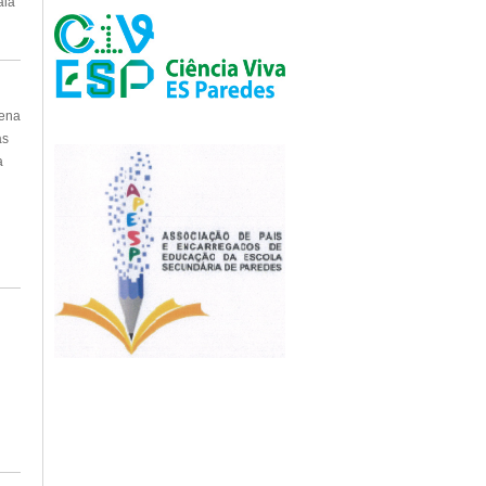
ala
uena
as
a