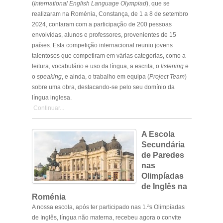
(
International English Language Olympiad
), que se
realizaram na Roménia, Constança, de 1 a 8 de setembro
2024, contaram com a participação de 200 pessoas
envolvidas, alunos e professores, provenientes de 15
países. Esta competição internacional reuniu jovens
talentosos que competiram em várias categorias, como a
leitura, vocabulário e uso da língua, a escrita, o
listening
e
o
speaking
, e ainda, o trabalho em equipa (
Project Team
)
sobre uma obra, destacando-se pelo seu domínio da
língua inglesa.
Continuar...
A Escola
Secundária
de Paredes
nas
Olimpíadas
de Inglês na
Roménia
A nossa escola, após ter participado nas 1.ªs Olimpíadas
de Inglês, língua não materna, recebeu agora o convite