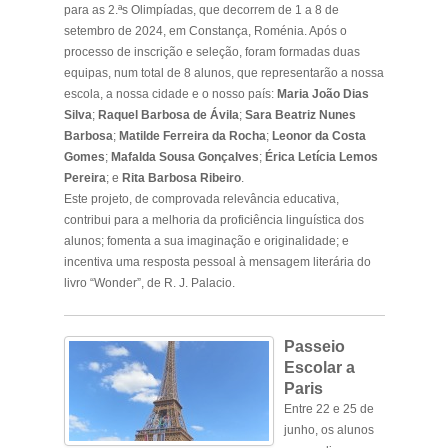
para as 2.ªs Olimpíadas, que decorrem de 1 a 8 de
setembro de 2024, em Constança, Roménia. Após o
processo de inscrição e seleção, foram formadas duas
equipas, num total de 8 alunos, que representarão a nossa
escola, a nossa cidade e o nosso país:
Maria João Dias
Silva
;
Raquel Barbosa de Ávila
;
Sara Beatriz Nunes
Barbosa
;
Matilde Ferreira da Rocha
;
Leonor da Costa
Gomes
;
Mafalda Sousa Gonçalves
;
Érica Letícia Lemos
Pereira
; e
Rita Barbosa Ribeiro
.
Este projeto, de comprovada relevância educativa,
contribui para a melhoria da proficiência linguística dos
alunos; fomenta a sua imaginação e originalidade; e
incentiva uma resposta pessoal à mensagem literária do
livro “Wonder”, de R. J. Palacio.
Passeio
Escolar a
Paris
Entre 22 e 25 de
junho, os alunos