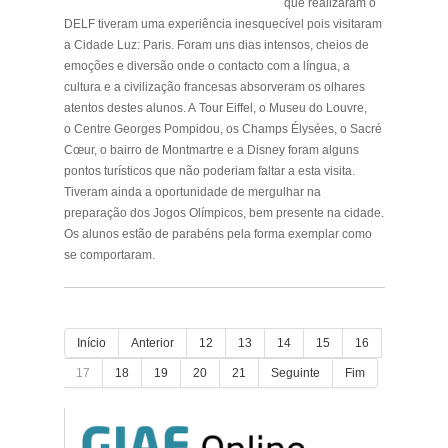
que realizaram o
DELF tiveram uma experiência inesquecível pois visitaram
a Cidade Luz: Paris. Foram uns dias intensos, cheios de
emoções e diversão onde o contacto com a língua, a
cultura e a civilização francesas absorveram os olhares
atentos destes alunos. A
Tour Eiffel
, o Museu do
Louvre
,
o
Centre Georges Pompidou
, os
Champs Élysées
, o
Sacré
Cœur
, o bairro de
Montmartre
e a
Disney
foram alguns
pontos turísticos que não poderiam faltar a esta visita.
Tiveram ainda a oportunidade de mergulhar na
preparação dos Jogos Olímpicos, bem presente na cidade.
Os alunos estão de parabéns pela forma exemplar como
se comportaram.
Início
Anterior
12
13
14
15
16
17
18
19
20
21
Seguinte
Fim