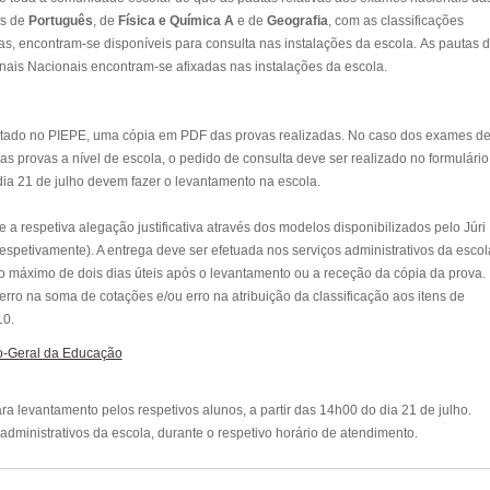
as de
Português
, de
Física e Química A
e de
Geografia
, com as classificações
as, encontram-se disponíveis para consulta nas instalações da escola. As pautas 
nais Nacionais encontram-se afixadas nas instalações da escola.
istado no PIEPE, uma cópia em PDF das provas realizadas. No caso dos exames d
as provas a nível de escola, o pedido de consulta deve ser realizado no formulário
 dia 21 de julho devem fazer o levantamento na escola.
 a respetiva alegação justificativa através dos modelos disponibilizados pelo Júri
petivamente). A entrega deve ser efetuada nos serviços administrativos da escol
o máximo de dois dias úteis após o levantamento ou a receção da cópia da prova.
erro na soma de cotações e/ou erro na atribuição da classificação aos itens de
10.
o-Geral da Educação
ra levantamento pelos respetivos alunos, a partir das
14h00
do dia
21 de julho
.
dministrativos da escola, durante o respetivo horário de atendimento.