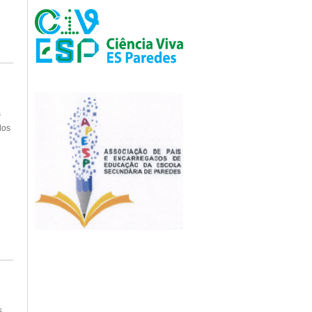
s
dos
s