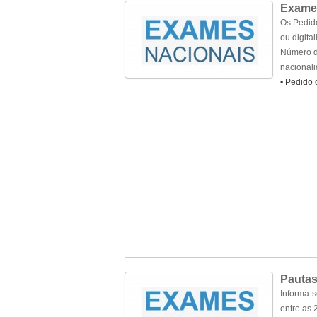
Exames
Os Pedido
ou digita
Número de
nacionali
•
Pedido 
Pautas
Informa-s
entre as 