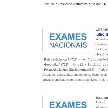
Consulte o
Despacho Normativo n.º 8-B/2026
Exames
julho 
Informa-s
classific
na 1.ª fas
• Históri
• Física e Química A (715)
— item 7.1 da versão 2
• Geografia A (719)
— itens 1.3, 4.3 e 12.1 a), da 
• Português Língua Não Materna (839)
— Parte A
As pautas, atualizadas, encontram-se disponíveis
provas identificadas aos alunos que tiveram altera
Exames
Aviso 1 |
Informa-s