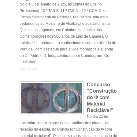
No dia 8 de janeiro de 2025, as turmas do Ensino
Profissional, 10.º TAS-B, 11.º TAS-A e 12.º COM-D, da
Escola Secundária de Paredes, realizaram uma visita
pedagógica ao Mosteiro de Alcobaça e aos Jardins da
Quinta das Lágrimas, em Coimbra, no âmbito das
Comemorações dos 500 anos de Luís de Camões. O
objetivo foi aprofundar o conhecimento sobre a história de
Portugal, com destaque para a vida monástica e a lenda
de D. Pedro e D. Inês, celebrada por Camões, em “Os
Lusíadas”.
Continuar...
Concurso
“Construção
do Φ com
Material
Reciclável”
No dia 21 de
novembro foram expostos os trabalhos dos alunos, na
receção da escola, do Concurso “Construção do Φ com
material reciclável”. O concurso consistiu na construção do