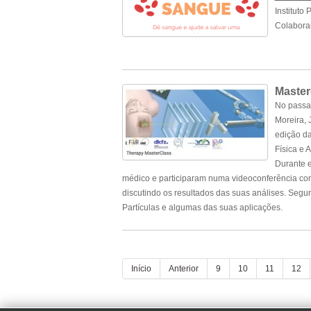
Instituto
Colaborar
Master
No passad
Moreira, 
edição d
Física e 
Durante e
médico e participaram numa videoconferência com 
discutindo os resultados das suas análises. Segu
Partículas e algumas das suas aplicações.
.
.
Início
Anterior
9
10
11
12