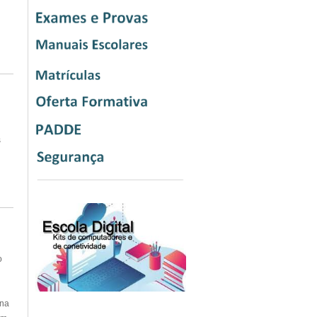
s
o
na