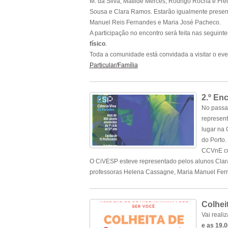
M. da Silva, Matilde Mercês, Rodrigo Rocha e Fr
Sousa e Clara Ramos. Estarão igualmente present
Manuel Reis Fernandes e Maria José Pacheco.
A participação no encontro será feita nas seguin
físico
.
Toda a comunidade está convidada a visitar o ev
Particular/Família
2.º En
No passad
represent
lugar na 
do Porto.
CCVnE cuj
O CiVESP esteve representado pelos alunos Clar
professoras Helena Cassagne, Maria Manuel Fer
.
Colhei
Vai reali
e as 19.