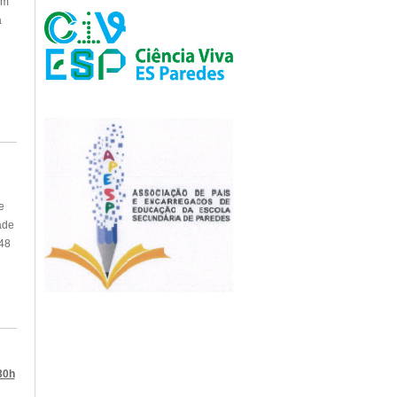
im
a
e
ade
 48
30h