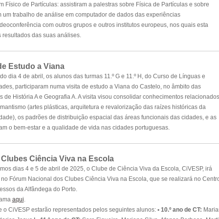
 Físico de Partículas: assistiram a palestras sobre Física de Partículas e sobre
am um trabalho de análise em computador de dados das experiências
ideoconferência com outros grupos e outros institutos europeus, nos quais esta
s resultados das suas análises.
 de Estudo a Viana
o dia 4 de abril, os alunos das turmas 11.º G e 11.º H, do Curso de Línguas e
es, participaram numa visita de estudo a Viana do Castelo, no âmbito das
as de História A e Geografia A. A visita visou consolidar conhecimentos relacionado
antismo (artes plásticas, arquitetura e revalorização das raízes históricas da
dade), os padrões de distribuição espacial das áreas funcionais das cidades, e as
 o bem-estar e a qualidade de vida nas cidades portuguesas.
Clubes Ciência Viva na Escola
mos dias 4 e 5 de abril de 2025, o Clube de Ciência Viva da Escola, CiVESP, irá
r no
Fórum Nacional dos Clubes Ciência Viva na Escola
, que se realizará no Centr
ssos da Alfândega do Porto.
rama
aqui
.
e o CiVESP estarão representados pelos seguintes alunos:
• 10.º ano de CT:
Maria