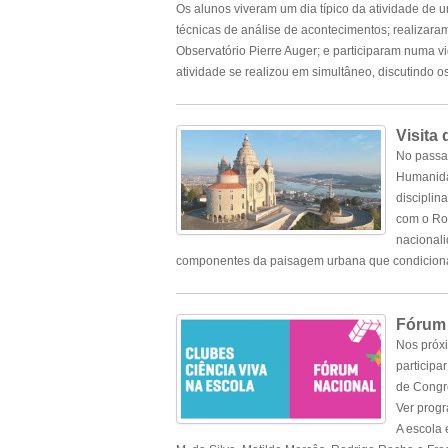
Os alunos viveram um dia típico da atividade de um
técnicas de análise de acontecimentos; realizar
Observatório
Pierre Auger
; e participaram numa v
atividade se realizou em simultâneo, discutindo o
Visita
No passad
Humanidad
disciplin
com o Rom
nacionali
componentes da paisagem urbana que condicionam
Fórum 
Nos próxi
participa
de Congre
Ver prog
A escola 