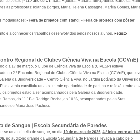
ederico Jesus
|
• 11.º ano de CT:
Sara Figueira, Mariana Silva, Afonso Barbosa, Mart
es as professoras: Iolanda Borges, Maria Helena Cassagne, Marília Gomes, Mari
tes modalidades:
• Feira de projetos com stand |
• Feira de projetos com póster
ento e a conhecer os trabalhos desenvolvidos pelos nossos alunos.
Registo
contro Regional de Clubes Ciência Viva na Escola (CCVnE)
o dia 17 de março, o Clube de Ciência Viva da Escola (CiVESP) esteve
ado no 2.º Encontro Regional de Clubes Ciência Viva na Escola (CCVnE), que tev
Galeria da Biodiversidade – Centro Ciência Viva, no Jardim Botânico da Universid
 Este evento constituiu uma excelente oportunidade de partilha e reflexão entre os
os projetos estão a ser acompanhados pela Galeria da Biodiversidade.
a Ramos, do 11.º B e Rodrigo Rocha, do 10.ºA, acompanhados pelas Sras.
nandes e Maria José Pacheco.
ta de Sangue | Escola Secundária de Paredes
zar-se uma colheita de sangue, no dia
19 de março de 2025
,
4.ª feira
,
entre as 14.
00h
, no auditório grande da Escola Secundária de Paredes, levada a cabo pelo