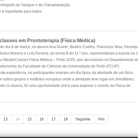
 Português do Sangue e da Transplantação.
 é importante para todos.
classes em Prontoterapia (Física Médica)
o dia 8 de março, os alunos Ana Duarte, Beatriz Coelho, Francisca Silva, Henriqu
Joana Moreira e Luís Ferreira, da turma B do 11.º ano, representaram a escola na 1
as
MasterClasses Física Médica – Porto 2025
, que decorreram no Departamento d
Astronomia da Faculdade de Ciências da Universidade do Porto (FCUP).
sta experiência, os participantes viveram um dia típico da atividade de um físico
outros grupos e institutos europeus onde a atividade teve lugar em simultâneo,
ndo os alunos, foi uma oportunidade única para explorar o mundo da Física de
13
14
15
16
17
18
Seguinte
Fim