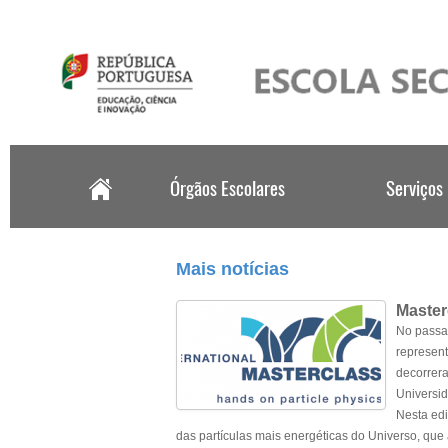
.
Mais notícias
Master
No passad
represent
decorrera
Universid
Nesta edi
das partículas mais energéticas do Universo, que 