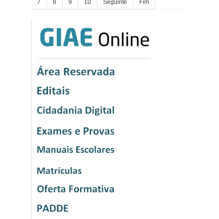
7
8
9
10
Seguinte
Fim