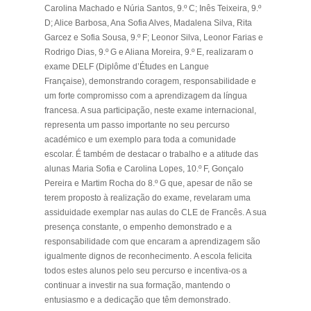
Carolina Machado e Núria Santos, 9.º C; Inês Teixeira, 9.º
D; Alice Barbosa, Ana Sofia Alves, Madalena Silva, Rita
Garcez e Sofia Sousa, 9.º F; Leonor Silva, Leonor Farias e
Rodrigo Dias, 9.º G e Aliana Moreira, 9.º E, realizaram o
exame DELF (
Diplôme d’Études en Langue
Française),
demonstrando coragem, responsabilidade e
um forte compromisso com a aprendizagem da língua
francesa. A sua participação, neste exame internacional,
representa um passo importante no seu percurso
académico e um exemplo para toda a comunidade
escolar. É também de destacar o trabalho e a atitude das
alunas Maria Sofia e Carolina Lopes, 10.º F, Gonçalo
Pereira e Martim Rocha do 8.º G que, apesar de não se
terem proposto à realização do exame, revelaram uma
assiduidade exemplar nas aulas do CLE de Francês. A sua
presença constante, o empenho demonstrado e a
responsabilidade com que encaram a aprendizagem são
igualmente dignos de reconhecimento. A escola felicita
todos estes alunos pelo seu percurso e incentiva-os a
continuar a investir na sua formação, mantendo o
entusiasmo e a dedicação que têm demonstrado.