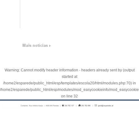
Warning
: Cannot modify header information - headers already sent by (output
started at
/home2/esparede/public_html/esp/templates/escola20/html/modules.php:70) in
/home2/esparede/public_html/esp/modules/mod_easycookieinfo/mod_easycookie
on line
32