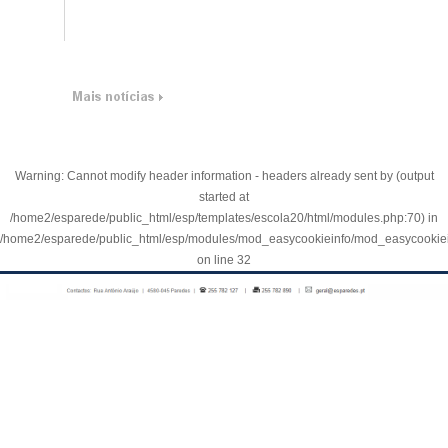
Warning
: Cannot modify header information - headers already sent by (output
started at
/home2/esparede/public_html/esp/templates/escola20/html/modules.php:70) in
/home2/esparede/public_html/esp/modules/mod_easycookieinfo/mod_easycookie
on line
32