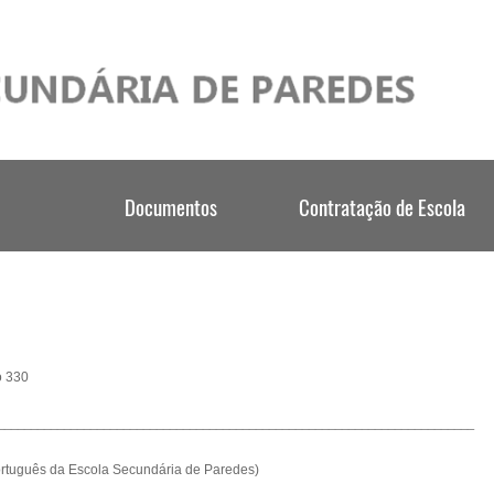
o 330
________________________________________________________________________
rtuguês da Escola Secundária de Paredes)