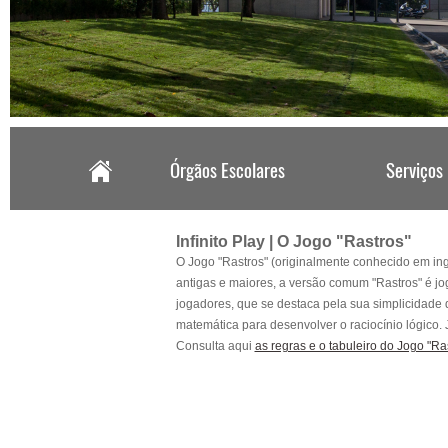
.
Infinito Play | O Jogo "Rastros"
O Jogo "Rastros" (originalmente conhecido em ingl
antigas e maiores, a versão comum "Rastros" é jo
jogadores, que se destaca pela sua simplicidade 
matemática para desenvolver o raciocínio lógico. J
Consulta aqui
as regras e o tabuleiro do Jogo "Ra