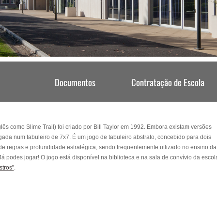
ês como Slime Trail) foi criado por Bill Taylor em 1992. Embora existam versões
gada num tabuleiro de 7x7. É um jogo de tabuleiro abstrato, concebido para dois
de regras e profundidade estratégica, sendo frequentemente utlizado no ensino da
á podes jogar! O jogo está disponível na biblioteca e na sala de convívio da escol
stros"
.