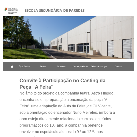
.
Convite à Participação no Casting da
Peça “A Feira”
No âmbito do projeto da companhia teatral
Astro Fingido
,
encontra-se em preparação a encenação da peça
“A
Feira”
, uma adaptação do
Auto da Feira
, de
Gil Vicente
,
sob a orientação do encenador
Nuno Meireles
. Embora a
obra esteja diretamente relacionada com os conteúdos
programáticos do 10.º ano, a companhia pretende
envolver no espetáculo alunos do
9.º ao 12.º anos
.