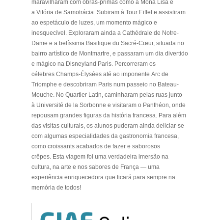
maravilharam com obras-primas como a
Mona Lisa
e
a
Vitória de Samotrácia
. Subiram à
Tour Eiffel
e assistiram
ao espetáculo de luzes, um momento mágico e
inesquecível. Exploraram ainda a
Cathédrale de Notre-
Dame
e a belíssima
Basilique du Sacré-Cœur
, situada no
bairro artístico de
Montmartre
, e passaram um dia divertido
e mágico na
Disneyland Paris
. Percorreram os
célebres
Champs-Élysées
até ao imponente
Arc de
Triomphe
e descobriram Paris num passeio no
Bateau-
Mouche.
No
Quartier Latin
, caminharam pelas ruas junto
à
Université de la Sorbonne
e visitaram o
Panthéon
, onde
repousam grandes figuras da história francesa. Para além
das visitas culturais, os alunos puderam ainda deliciar-se
com algumas especialidades da gastronomia francesa,
como croissants acabados de fazer e saborosos
crêpes. Esta viagem foi uma verdadeira imersão na
cultura, na arte e nos sabores de França — uma
experiência enriquecedora que ficará para sempre na
memória de todos!
.