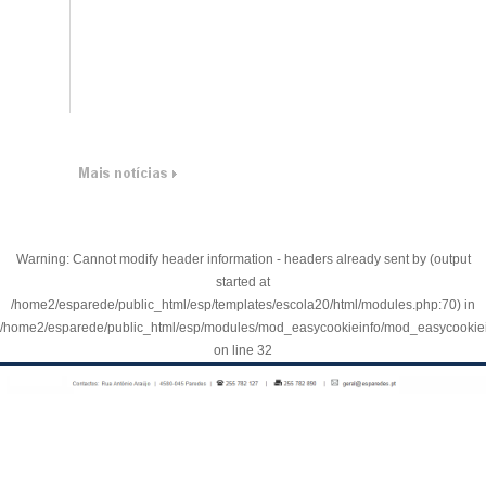
Warning
: Cannot modify header information - headers already sent by (output
started at
/home2/esparede/public_html/esp/templates/escola20/html/modules.php:70) in
/home2/esparede/public_html/esp/modules/mod_easycookieinfo/mod_easycookie
on line
32