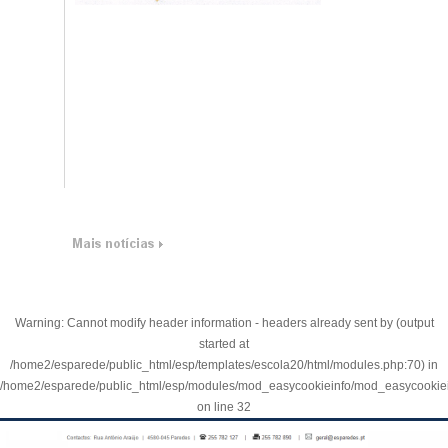
Warning
: Cannot modify header information - headers already sent by (output
started at
/home2/esparede/public_html/esp/templates/escola20/html/modules.php:70) in
/home2/esparede/public_html/esp/modules/mod_easycookieinfo/mod_easycookie
on line
32